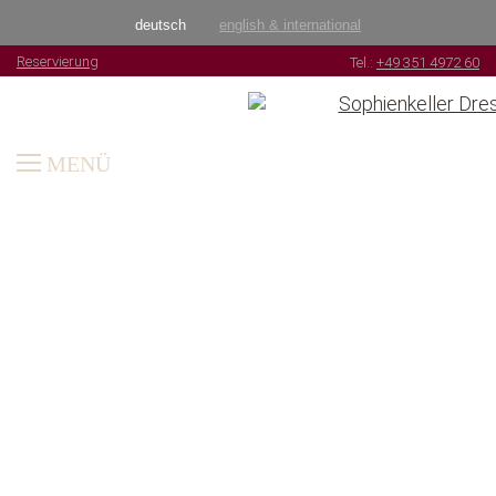
deutsch
english & international
Reservierung
Tel.:
+49 351 4972 60
MENÜ