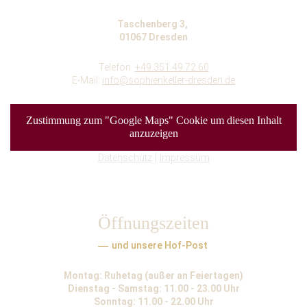
Taschenberg 3,
01067 Dresden
Telefon:
+49 351 49 72 60
E-Mail:
info@sophienkeller-dresden.de
Zustimmung zum "Google Maps" Cookie um diesen Inhalt
anzuzeigen
|
Datenschutz
Impressum
Öffnungszeiten
und unsere Hof-Post
Montag: Ruhetag (außer an Feiertagen)
Dienstag - Samstag: 11.00 - 23.00 Uhr
Sonntag: 11.00 - 22.00 Uhr