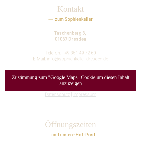
Kontakt
zum Sophienkeller
Taschenberg 3,
01067 Dresden
Telefon:
+49 351 49 72 60
E-Mail:
info@sophienkeller-dresden.de
Zustimmung zum "Google Maps" Cookie um diesen Inhalt
anzuzeigen
|
Datenschutz
Impressum
Öffnungszeiten
und unsere Hof-Post