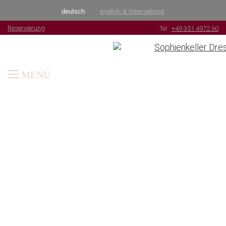
deutsch
english & international
Reservierung
Tel.:
+49 351 4972 60
MENÜ