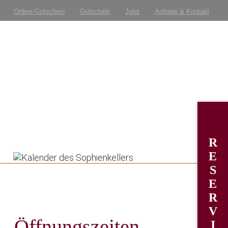
Online-Gutschein
Gutschein
Jobs
Anfrage & Kontakt
R
E
S
E
R
V
Öffnungszeiten
I